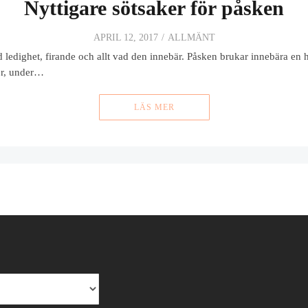
Nyttigare sötsaker för påsken
APRIL 12, 2017
ALLMÄNT
dighet, firande och allt vad den innebär. Påsken brukar innebära en he
för, under…
LÄS MER