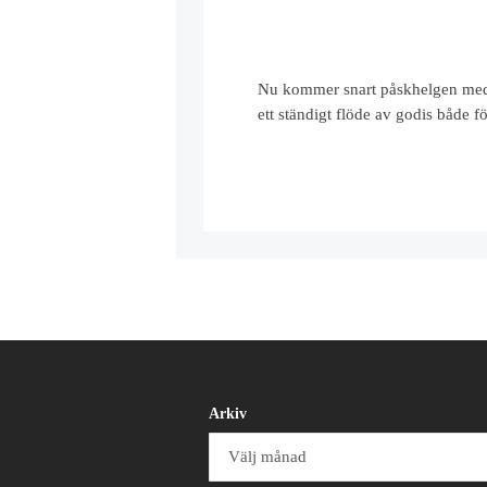
Nu kommer snart påskhelgen med le
ett ständigt flöde av godis både 
Arkiv
Arkiv