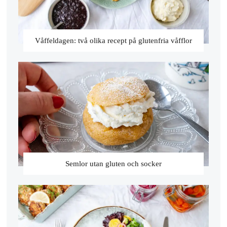
Våffeldagen: två olika recept på glutenfria våfflor
Semlor utan gluten och socker