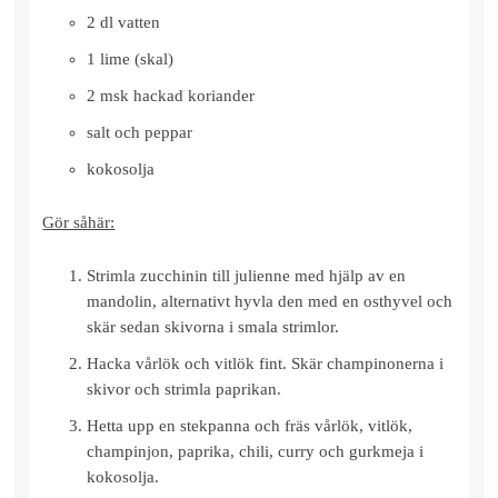
2 dl vatten
1 lime (skal)
2 msk hackad koriander
salt och peppar
kokosolja
Gör såhär:
Strimla zucchinin till julienne med hjälp av en
mandolin, alternativt hyvla den med en osthyvel och
skär sedan skivorna i smala strimlor.
Hacka vårlök och vitlök fint. Skär champinonerna i
skivor och strimla paprikan.
Hetta upp en stekpanna och fräs vårlök, vitlök,
champinjon, paprika, chili, curry och gurkmeja i
kokosolja.