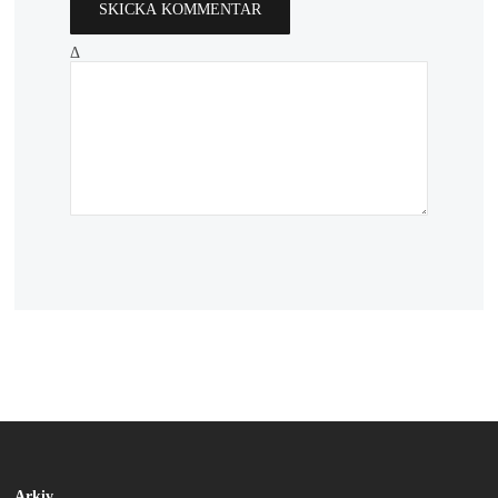
Δ
Arkiv