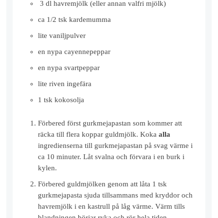
3 dl havremjölk (eller annan valfri mjölk)
ca 1/2 tsk kardemumma
lite vaniljpulver
en nypa cayennepeppar
en nypa svartpeppar
lite riven ingefära
1 tsk kokosolja
Förbered först gurkmejapastan som kommer att
räcka till flera koppar guldmjölk. Koka
alla
ingredienserna till gurkmejapastan på svag värme i
ca 10 minuter. Låt svalna och förvara i en burk i
kylen.
Förbered guldmjölken genom att låta 1 tsk
gurkmejapasta sjuda tillsammans med kryddor och
havremjölk i en kastrull på låg värme. Värm tills
blandningen börjar ryka och rör hela tiden.