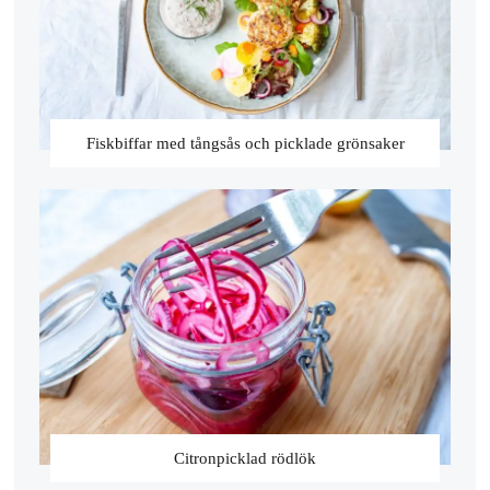
Fiskbiffar med tångsås och picklade grönsaker
Citronpicklad rödlök