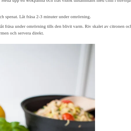
. Hetta upp en wokpanna och fräs vitlök tillsammans med chili i olivolj
ch spenat. Låt fräsa 2-3 minuter under omrörning.
 låt fräsa under omrörning tills den blivit varm. Riv skalet av citronen 
rmen och servera direkt.