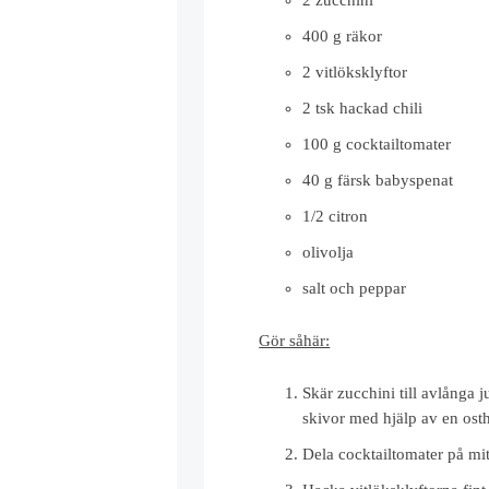
400 g räkor
2 vitlöksklyftor
2 tsk hackad chili
100 g cocktailtomater
40 g färsk babyspenat
1/2 citron
olivolja
salt och peppar
Gör såhär:
Skär zucchini till avlånga 
skivor med hjälp av en osth
Dela cocktailtomater på mi