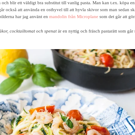
 och blir ett väldigt bra substitut till vanlig pasta. Man kan t.ex. köpa e
r också att använda en osthyvel till att hyvla skivor som man sedan skär
å bilderna har jag använt en
mandolin från Microplane
som det går att gör
äkor, cocktailtomat och spenat
är en nyttig och fräsch pastarätt som går 