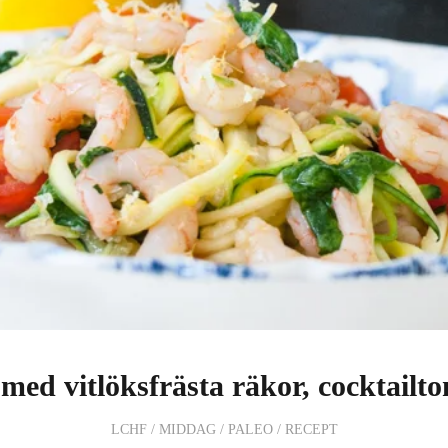
med vitlöksfrästa räkor, cocktailt
LCHF
/
MIDDAG
/
PALEO
/
RECEPT