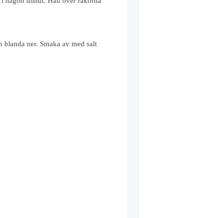
a i någon minut. Häll över räkorna
och blanda ner. Smaka av med salt