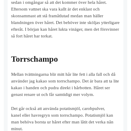
sedan i omgångar så att det kommer över hela håret.
Eftersom vattnet ska vara kallt är det enklast och
skonsammast att stå framåtlutad medan man häller
blandningen över håret. Det behöver inte sköljas ytterligare
efteråt. I början kan håret lukta vinäger, men det försvinner
så fort håret har torkat.
Torrschampo
Mellan tvättningarna blir mitt hår lite fett i alla fall och då
använder jag kakao som torrschampo. Det är bara att ta lite
kakao i handen och pudra direkt i hårbotten. Håret ser
genast renare ut och får samtidigt mer volym.
Det går också att använda potatismjöl, carobpulver,
kanel eller havregryn som torrschampo. Potatismjöl kan
man behöva borsta ur håret efter man låtit det verka nån
minut.