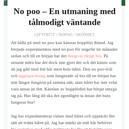
No poo – En utmaning med
tålmodigt väntande
GIFTFRITT
/
NOPOO
/
SKÖNHET
Att hålla på med no poo kan kännas hopplöst ibland. Jag
började experimentera med no poo för ungefär tre månader
sedan och till en början har det
fungerat riktigt bra
. På
senaste tiden har det dock inte gjort det och det känns som
att jag gått med fett hår mest hela tiden. Den no poo-tvål
och
ägginpackning
som fungerade så bra till en början har
inte längre fungerat på samma sätt, utan håret har inte velat
vara annat än fett. Känslan av hopplöshet har börjat smyga
sig på. Hur lång tid ska det egentligen ta innan det bara
fungerar bra?
Jag har experimenterat vidare med håret och upptäckt fler
sätt att tvätta håret på. Jag har märkt att mitt hår behöver