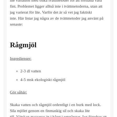
lite variation med olika tvättmetoder för att fortsätta vara
fint. Problemet ligger alltså inte i tvättmetoderna, utan att
jag varierat för lite. Varför det är så vet jag faktiskt
inte. Här listar jag några av de tvättmetoder jag använt på
senaste:
Rågmjöl
Ingredienser:
2-3 dl vatten
4-5 msk ekologiskt rågmjöl
Gör såhär:
Skaka vatten och rågmjöl ordentligt i en burk med lock.
Sila mjölet genom en finmaskig sil och skaka lite
till. Vätskan masseras in i håret i omgångar. Jag föredrar att