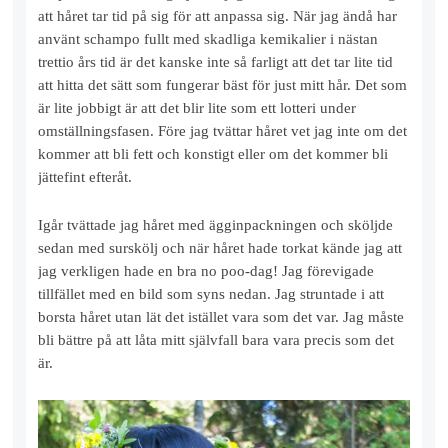
att håret tar tid på sig för att anpassa sig. När jag ändå har
använt schampo fullt med skadliga kemikalier i nästan
trettio års tid är det kanske inte så farligt att det tar lite tid
att hitta det sätt som fungerar bäst för just mitt hår. Det som
är lite jobbigt är att det blir lite som ett lotteri under
omställningsfasen. Före jag tvättar håret vet jag inte om det
kommer att bli fett och konstigt eller om det kommer bli
jättefint efteråt.
Igår tvättade jag håret med ägginpackningen och sköljde
sedan med surskölj och när håret hade torkat kände jag att
jag verkligen hade en bra no poo-dag! Jag förevigade
tillfället med en bild som syns nedan. Jag struntade i att
borsta håret utan lät det istället vara som det var. Jag måste
bli bättre på att låta mitt självfall bara vara precis som det
är.