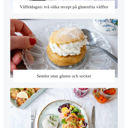
Våffeldagen: två olika recept på glutenfria våfflor
Semlor utan gluten och socker